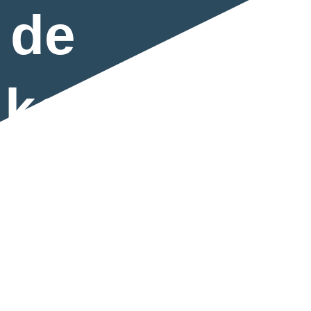
 de
:ke